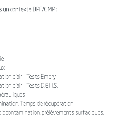
ns un contexte BPF/GMP :
ie
ux
ation d’air – Tests Emery
tion d’air – Tests D.E.H.S.
aérauliques
ination, Temps de récupération
biocontamination, prélèvements surfaciques,