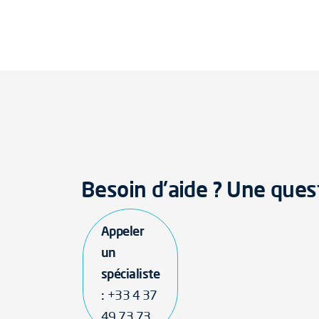
Besoin d'aide ? Une ques
Appeler
un
spécialiste
:
+33 4 37
49 73 73