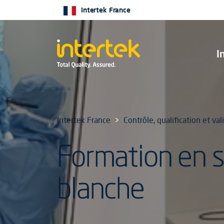
Intertek France
I
Intertek France
Contrôle, qualification et v
Formation en s
blanche