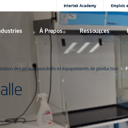
Intertek Academy
Emplois e
ndustries
À Propos
Ressources
alidation des locaux, procédés et équipements de production
F
alle