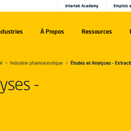
Intertek Academy
Emplois e
ndustries
À Propos
Ressources
té
Industrie pharmaceutique
Études et Analyses - Extract
yses -