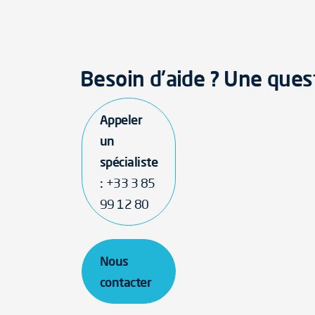
Besoin d'aide ? Une ques
Appeler
un
spécialiste
:
+33 3 85
99 12 80
Nous
contacter