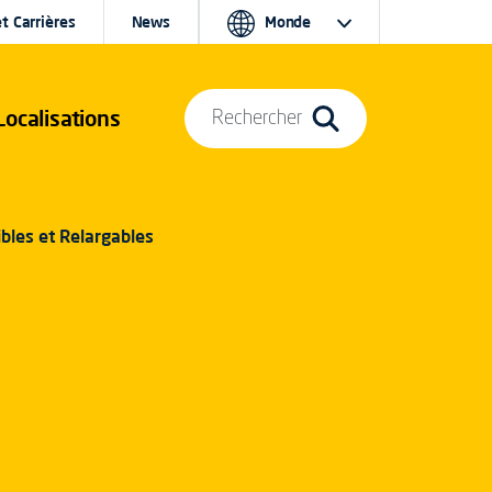
t Carrières
News
Monde
Localisations
Rechercher
ibles et Relargables