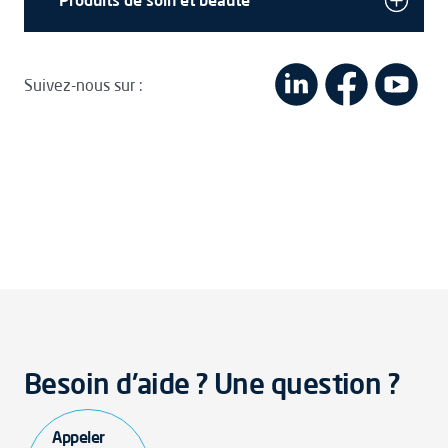
Produits de soin et beauté
Suivez-nous sur :
Besoin d'aide ? Une question ?
Appeler