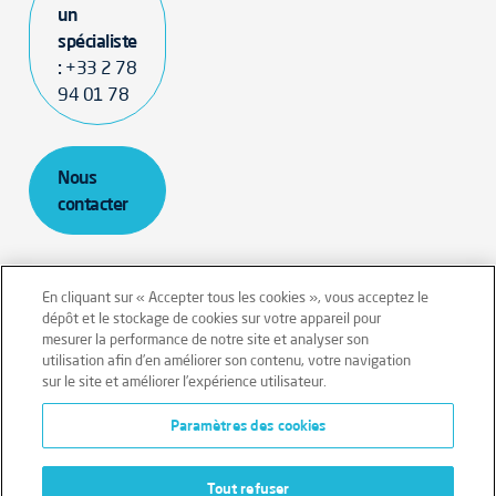
un
spécialiste
:
+33 2 78
94 01 78
Nous
contacter
En cliquant sur « Accepter tous les cookies », vous acceptez le
dépôt et le stockage de cookies sur votre appareil pour
mesurer la performance de notre site et analyser son
Mentions légales
Conditions générales
utilisation afin d’en améliorer son contenu, votre navigation
sur le site et améliorer l’expérience utilisateur.
Données personnelles
Paramètres des cookies
Données personnelles – Volontaires
Cookies
Tout refuser