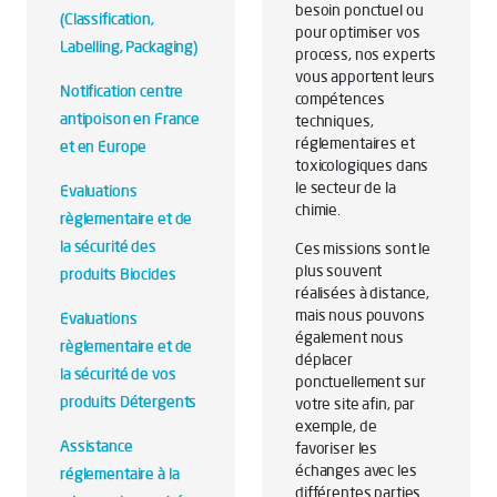
besoin ponctuel ou
(Classification,
pour optimiser vos
Labelling, Packaging)
process, nos experts
vous apportent leurs
Notification centre
compétences
antipoison en France
techniques,
réglementaires et
et en Europe
toxicologiques dans
le secteur de la
Evaluations
chimie.
règlementaire et de
la sécurité des
Ces missions sont le
plus souvent
produits Biocides
réalisées à distance,
mais nous pouvons
Evaluations
également nous
règlementaire et de
déplacer
la sécurité de vos
ponctuellement sur
produits Détergents
votre site afin, par
exemple, de
Assistance
favoriser les
échanges avec les
réglementaire à la
différentes parties