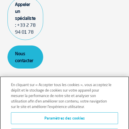
Appeler
un
spécialiste
:
+33 2 78
94 01 78
Nous
contacter
En cliquant sur « Accepter tous les cookies », vous acceptez le
dépôt et le stockage de cookies sur votre appareil pour
mesurer la performance de notre site et analyser son
Mentions légales
Conditions générales
utilisation afin d’en améliorer son contenu, votre navigation
sur le site et améliorer l’expérience utilisateur.
Données personnelles
Paramètres des cookies
Données personnelles – Volontaires
Cookies