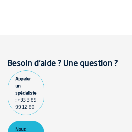
Besoin d'aide ? Une question ?
Appeler
un
spécialiste
:
+33 3 85
99 12 80
Nous