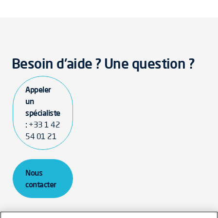
Besoin d'aide ? Une question ?
Appeler
un
spécialiste
:
+33 1 42
54 01 21
Nous
contacter