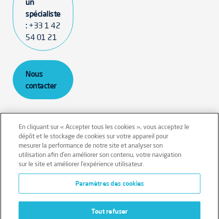
un
spécialiste
:
+33 1 42
54 01 21
Nous
contacter
En cliquant sur « Accepter tous les cookies », vous acceptez le
dépôt et le stockage de cookies sur votre appareil pour
mesurer la performance de notre site et analyser son
Mentions légales
Conditions générales
utilisation afin d’en améliorer son contenu, votre navigation
sur le site et améliorer l’expérience utilisateur.
Données personnelles
Paramètres des cookies
Données personnelles – Volontaires
Cookies
Tout refuser