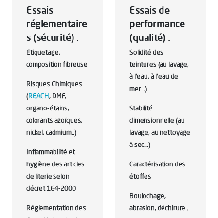
Essais
Essais de
réglementaire
performance
s (sécurité) :
(qualité) :
Etiquetage,
Solidité des
composition fibreuse
teintures (au lavage,
à l'eau, à l'eau de
Risques Chimiques
mer...)
(
REACH
, DMF,
organo-étains,
Stabilité
colorants azoïques,
dimensionnelle (au
nickel, cadmium..)
lavage, au nettoyage
à sec...)
Inflammabilité et
hygiène des articles
Caractérisation des
de literie selon
étoffes
décret 164-2000
Boulochage,
Réglementation des
abrasion, déchirure...