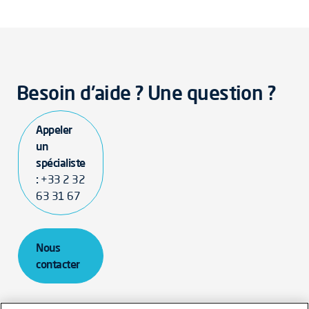
Besoin d'aide ? Une question ?
Appeler
un
spécialiste
:
+33 2 32
63 31 67
Nous
contacter