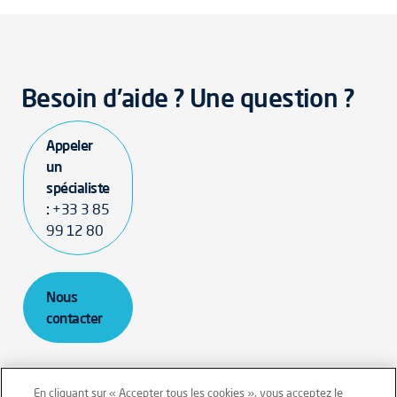
Besoin d'aide ? Une question ?
Appeler
un
spécialiste
:
+33 3 85
99 12 80
Nous
contacter
En cliquant sur « Accepter tous les cookies », vous acceptez le