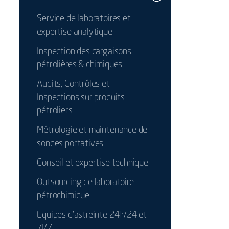
Service de laboratoires et
expertise analytique
Inspection des cargaisons
pétrolières & chimiques
Audits, Contrôles et
Inspections sur produits
pétroliers
Métrologie et maintenance de
sondes portatives
Conseil et expertise technique
Outsourcing de laboratoire
pétrochimique
Equipes d'astreinte 24h/24 et
7J/7