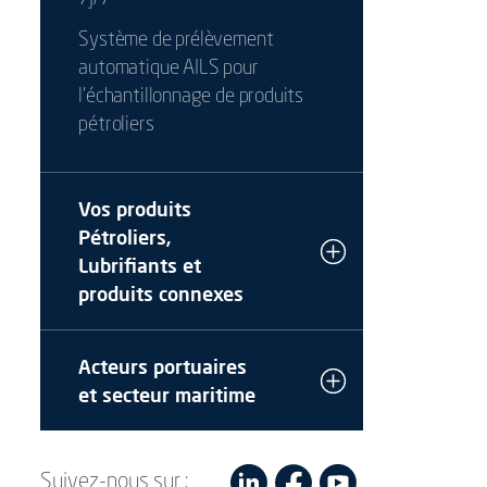
Système de prélèvement
automatique AILS pour
l’échantillonnage de produits
pétroliers
Vos produits
Pétroliers,
Lubrifiants et
produits connexes
Acteurs portuaires
et secteur maritime
Suivez-nous sur :