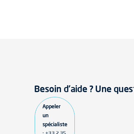
Besoin d'aide ? Une ques
Appeler
un
spécialiste
:
+33 2 35