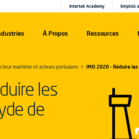
Intertek Academy
Emplois e
ndustries
À Propos
Ressources
cteur maritime et acteurs portuaires
IMO 2020 - Réduire les
uire les
xyde de