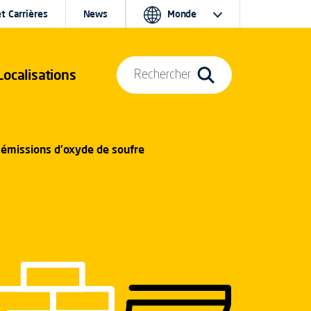
t Carrières
News
Monde
Localisations
Rechercher
 émissions d'oxyde de soufre