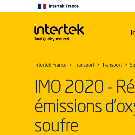
Intertek France
I
Intertek France
Transport
Transport
Se
IMO 2020 - Réd
émissions d'o
soufre