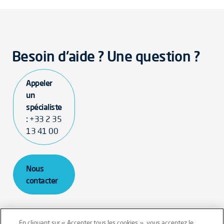
Besoin d'aide ? Une question ?
Appeler
un
spécialiste
:
+33 2 35
13 41 00
Nous
contacter
En cliquant sur « Accepter tous les cookies », vous acceptez le