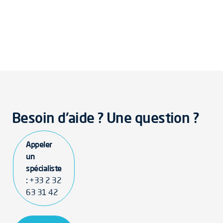
Besoin d'aide ? Une question ?
Appeler
un
spécialiste
:
+33 2 32
63 31 42