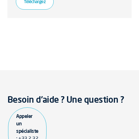
Téléchargez
Besoin d'aide ? Une question ?
Appeler
un
spécialiste
:
+33 2 32