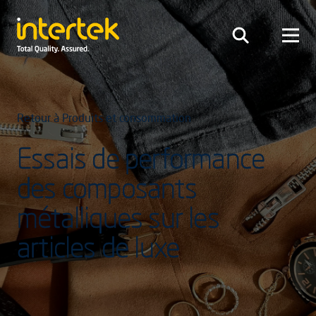
Retour à Produits et consommation
Essais de performance
des composants
métalliques sur les
articles de luxe