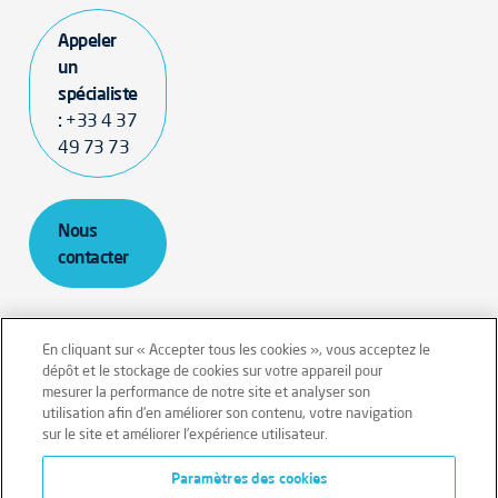
Appeler
un
spécialiste
:
+33 4 37
49 73 73
Nous
contacter
En cliquant sur « Accepter tous les cookies », vous acceptez le
dépôt et le stockage de cookies sur votre appareil pour
mesurer la performance de notre site et analyser son
Mentions légales
Conditions générales
utilisation afin d’en améliorer son contenu, votre navigation
sur le site et améliorer l’expérience utilisateur.
Données personnelles
Paramètres des cookies
Données personnelles – Volontaires
Cookies