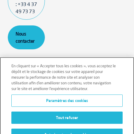
:
+33 4 37
49 73 73
Nous
contacter
En cliquant sur « Accepter tous les cookies », vous acceptez le
dépôt et le stockage de cookies sur votre appareil pour
mesurer la performance de notre site et analyser son
Mentions légales
Conditions générales
utilisation afin d’en améliorer son contenu, votre navigation
sur le site et améliorer l’expérience utilisateur.
Données personnelles
Paramètres des cookies
Données personnelles – Volontaires
Cookies
Tout refuser