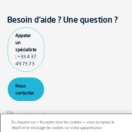
Besoin d'aide ? Une question ?
Appeler
un
spécialiste
:
+33 4 37
49 73 73
Nous
contacter
En cliquant sur « Accepter tous les cookies », vous acceptez le
dépôt et le stockage de cookies sur votre appareil pour