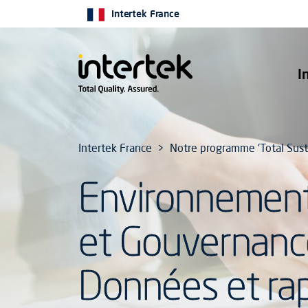
Intertek France
I
Intertek France
Notre programme 'Total Susta
Environnement,
et Gouvernance
Données et ra