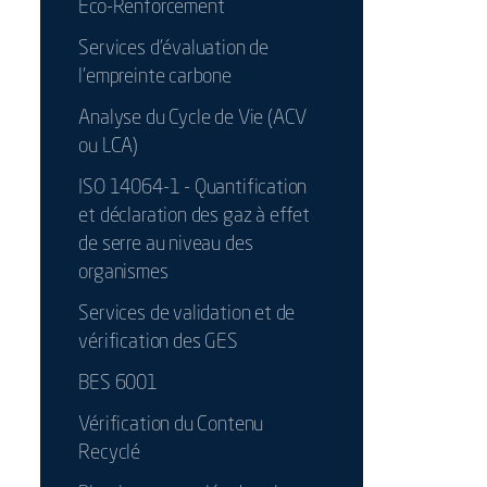
Eco-Renforcement
Services d’évaluation de
l'empreinte carbone
Analyse du Cycle de Vie (ACV
ou LCA)
ISO 14064-1 - Quantification
et déclaration des gaz à effet
de serre au niveau des
organismes
Services de validation et de
vérification des GES
BES 6001
Vérification du Contenu
Recyclé