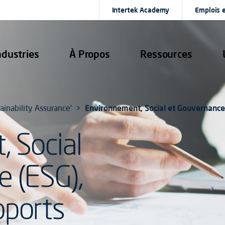
Intertek Academy
Emplois e
ndustries
À Propos
Ressources
inability Assurance'
Environnement, Social et Gouvernance
 Social
 (ESG),
pports