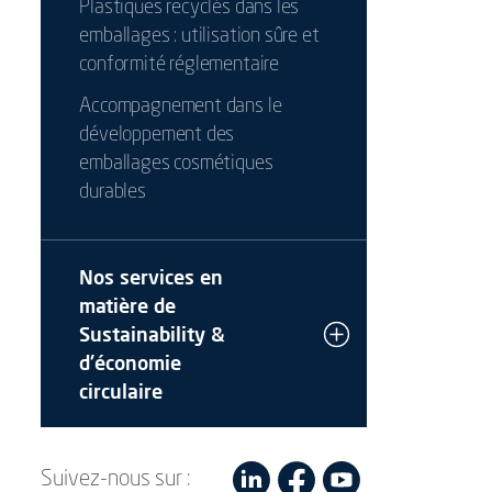
Plastiques recyclés dans les
emballages : utilisation sûre et
conformité réglementaire
Accompagnement dans le
développement des
emballages cosmétiques
durables
Nos services en
matière de
Sustainability &
d'économie
circulaire
Suivez-nous sur :