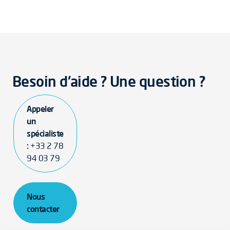
Besoin d'aide ? Une question ?
Appeler
un
spécialiste
:
+33 2 78
94 03 79
Nous
contacter