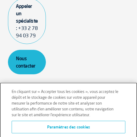
Appeler
un
spécialiste
:
+33 2 78
94 03 79
Nous
contacter
En cliquant sur « Accepter tous les cookies », vous acceptez le
dépôt et le stockage de cookies sur votre appareil pour
mesurer la performance de notre site et analyser son
Mentions légales
Conditions générales
utilisation afin d’en améliorer son contenu, votre navigation
sur le site et améliorer l’expérience utilisateur.
Données personnelles
Paramètres des cookies
Données personnelles – Volontaires
Cookies