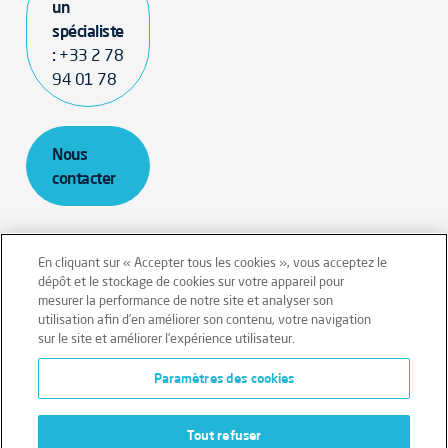
un
spécialiste
:
+33 2 78
94 01 78
Nous
contacter
En cliquant sur « Accepter tous les cookies », vous acceptez le
dépôt et le stockage de cookies sur votre appareil pour
mesurer la performance de notre site et analyser son
Mentions légales
Conditions générales
utilisation afin d’en améliorer son contenu, votre navigation
sur le site et améliorer l’expérience utilisateur.
Données personnelles
Paramètres des cookies
Données personnelles – Volontaires
Cookies
Tout refuser