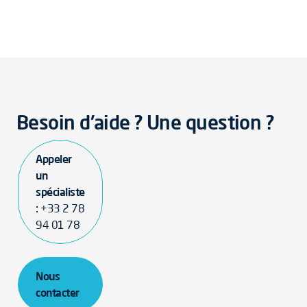
Besoin d'aide ? Une question ?
Appeler
un
spécialiste
:
+33 2 78
94 01 78
Nous
contacter