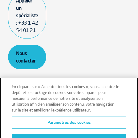
Appeler
un
spécialiste
:
+33 1 42
54 01 21
Nous
contacter
En cliquant sur « Accepter tous les cookies », vous acceptez le
dépôt et le stockage de cookies sur votre appareil pour
mesurer la performance de notre site et analyser son
Mentions légales
Conditions générales
utilisation afin d’en améliorer son contenu, votre navigation
sur le site et améliorer l’expérience utilisateur.
Données personnelles
Paramètres des cookies
Données personnelles – Volontaires
Cookies