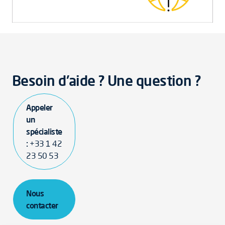
Besoin d'aide ? Une question ?
Appeler
un
spécialiste
:
+33 1 42
23 50 53
Nous
contacter