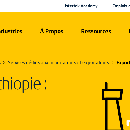
Intertek Academy
Emplois e
ndustries
À Propos
Ressources
s
Services dédiés aux importateurs et exportateurs
Export
hiopie :