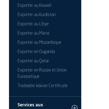
Exporter au Koweit
Exporter au Kurdistan
Exporter au Libye
Exporter au Maroc
Exporter au Mozambique
Exporter en Ouganda
Exporter au Qatar
Exporter en Russie et Union
Eurasiatique
Tradeable Waiver Certificate
Services aux