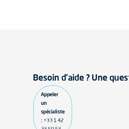
Besoin d'aide ? Une ques
Appeler
un
spécialiste
:
+33 1 42
23 50 53