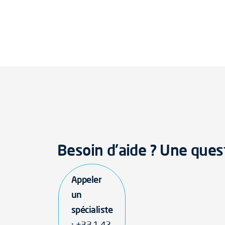
Besoin d'aide ? Une ques
Appeler
un
spécialiste
:
+33 1 42