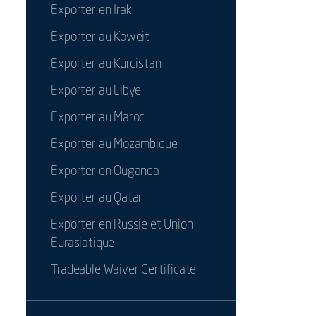
Exporter en Irak
Exporter au Koweit
Exporter au Kurdistan
Exporter au Libye
Exporter au Maroc
Exporter au Mozambique
Exporter en Ouganda
Exporter au Qatar
Exporter en Russie et Union
Eurasiatique
Tradeable Waiver Certificate