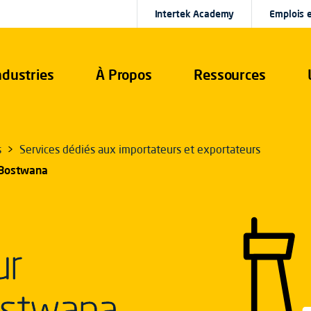
Intertek Academy
Emplois e
ndustries
À Propos
Ressources
s
Services dédiés aux importateurs et exportateurs
u Bostwana
ur
ostwana