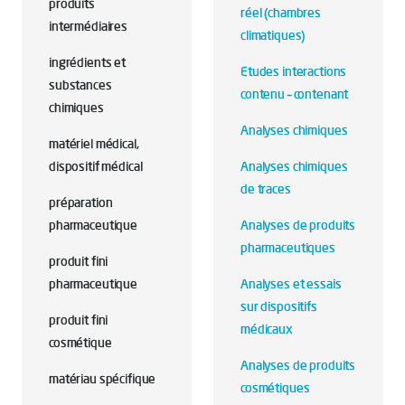
produits
réel (chambres
intermédiaires
climatiques)
ingrédients et
Etudes interactions
substances
contenu – contenant
chimiques
Analyses chimiques
matériel médical,
dispositif médical
Analyses chimiques
de traces
préparation
pharmaceutique
Analyses de produits
pharmaceutiques
produit fini
pharmaceutique
Analyses et essais
sur dispositifs
produit fini
médicaux
cosmétique
Analyses de produits
matériau spécifique
cosmétiques