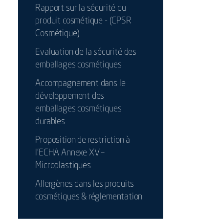
Rapport sur la sécurité du
produit cosmétique - (CPSR
Cosmétique)
Evaluation de la sécurité des
emballages cosmétiques
Accompagnement dans le
développement des
emballages cosmétiques
durables
Proposition de restriction à
l’ECHA Annexe XV –
Microplastiques
Allergènes dans les produits
cosmétiques & réglementation