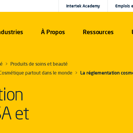
Intertek Academy
Emplois e
ndustries
À Propos
Ressources
té
Produits de soins et beauté
 Cosmétique partout dans le monde
La réglementation cosm
tion
A et