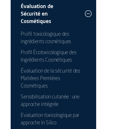
Évaluation de
Sécurité en
Cosmétiques
Profil toxicologique des
ingrédients cosmétiques
Profil Écotoxicologique des
Ingrédients Cosmétiques
Évaluation de la sécurité des
Matières Premières
Cosmétiques
Sensibilisation cutanée : une
approche intégrée
Evaluation toxicologique par
approche In Silico