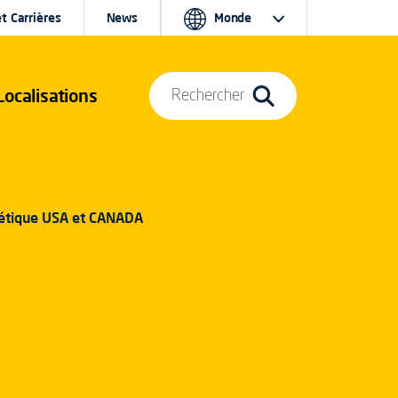
t Carrières
News
Monde
Localisations
Rechercher
étique USA et CANADA