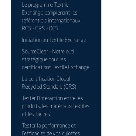
Le programme Textile
Exchange comprenant les
référentiels internationaux :
RCS - GRS - OCS
Initiation au Textile Exchange
SourceClear – Notre outil
stratégique pour les
certifications Textile Exchange
La certification Global
Recycled Standard (GRS)
Tester l’interaction entre les
produits, les matériaux textiles
et les taches
Tester la performance et
l'efficacité de vos culottes