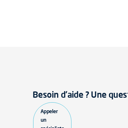
Besoin d'aide ? Une ques
Appeler
un