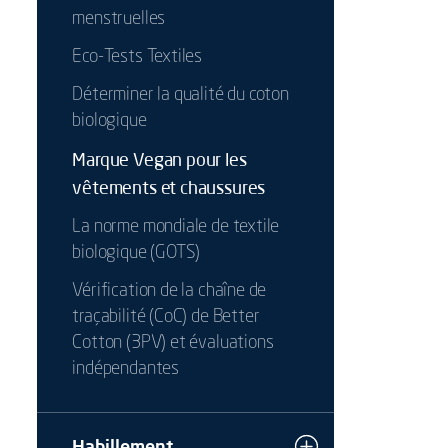
menstruelles
Eco-Tests Textiles
Déterminer la qualité du coton
biologique
Marque Vegan pour les
vêtements et chaussures
La norme mondiale de textile
biologique (GOTS)
Vérification de la chaîne de
traçabilité (CoC) de Better
Cotton (3PV) et évaluations
indépendantes
Habillement