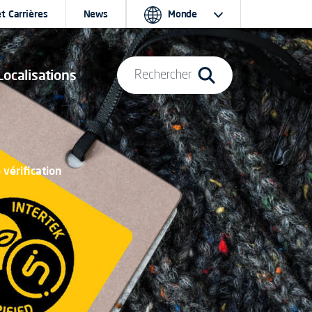
t Carrières
News
Monde
Localisations
Rechercher
vérification