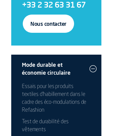
+33 2 32 63 31 67
Nous contacter
Mode durable et
économie circulaire
Essais pour les produits
textiles d’habillement dans le
cadre des éco-modulations de
Refashion
Test de durabilité des
vêtements