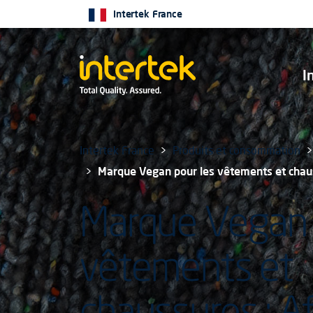
Intertek France
I
Intertek France
Produits et consommation
Marque Vegan pour les vêtements et chaus
Marque Vegan 
vêtements et
chaussures : A