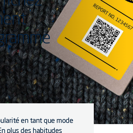
ment
ogramme
ularité en tant que mode
En plus des habitudes