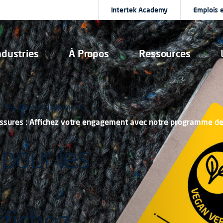
Intertek Academy
Emplois e
ndustries
À Propos
Ressources
Textile et Habillement
sures : Affichez votre engagement avec notre programme de 
pour les
ffichez