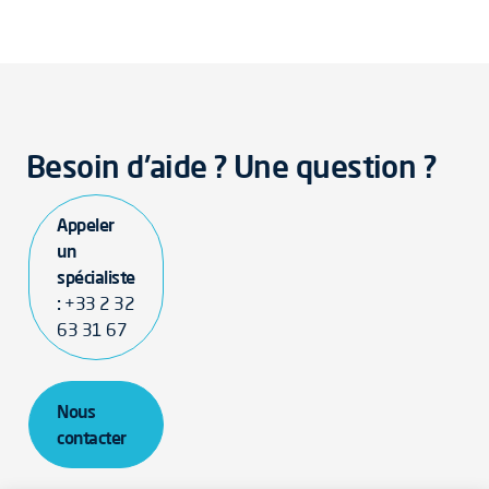
Besoin d'aide ? Une question ?
Appeler
un
spécialiste
:
+33 2 32
63 31 67
Nous
contacter