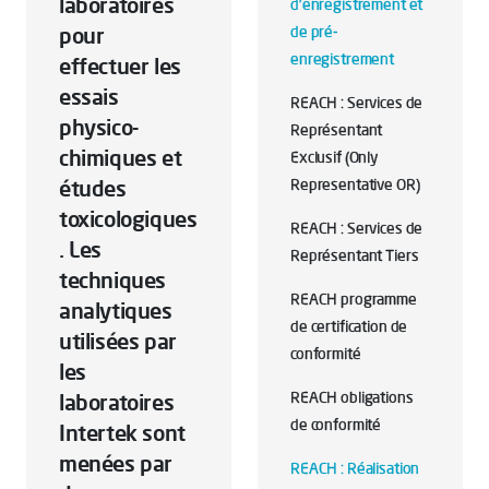
laboratoires
d'enregistrement et
pour
de pré-
enregistrement
effectuer les
essais
REACH : Services de
physico-
Représentant
chimiques et
Exclusif (Only
études
Representative OR)
toxicologiques
REACH : Services de
. Les
Représentant Tiers
techniques
REACH programme
analytiques
de certification de
utilisées par
conformité
les
REACH obligations
laboratoires
de conformité
Intertek sont
menées par
REACH : Réalisation