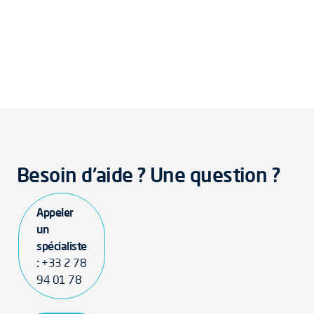
Besoin d'aide ? Une question ?
Appeler
un
spécialiste
:
+33 2 78
94 01 78