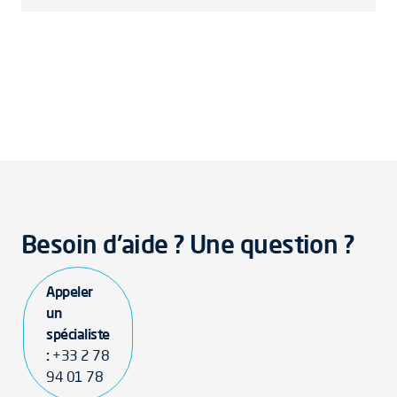
Besoin d'aide ? Une question ?
Appeler
un
spécialiste
:
+33 2 78
94 01 78