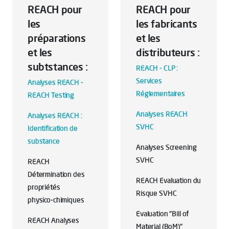
REACH pour
REACH pour
les
les fabricants
préparations
et les
et les
distributeurs :
subtstances :
REACH - CLP :
Services
Analyses REACH -
Réglementaires
REACH Testing
Analyses REACH
Analyses REACH :
SVHC
Identification de
substance
Analyses Screening
SVHC
REACH
Détermination des
REACH Evaluation du
propriétés
Risque SVHC
physico-chimiques
Evaluation "Bill of
REACH Analyses
Material (BoM)"