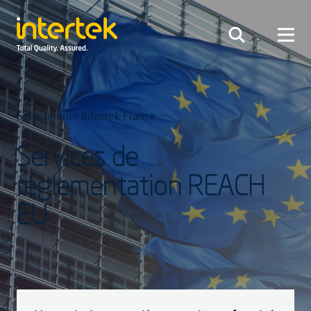
Sélectionner Intertek France
Services de
réglementation REACH
EU