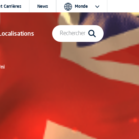
t Carrières
News
Monde
Localisations
Rechercher
ni