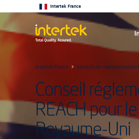
Intertek France
I
Intertek France
Services de réglementation
Conseil réglem
REACH pour le
Royaume-Uni