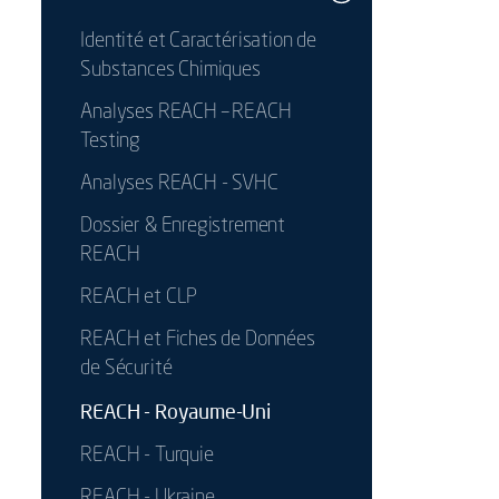
Identité et Caractérisation de
Substances Chimiques
Analyses REACH – REACH
Testing
Analyses REACH - SVHC
Dossier & Enregistrement
REACH
REACH et CLP
REACH et Fiches de Données
de Sécurité
REACH - Royaume-Uni
REACH - Turquie
REACH - Ukraine