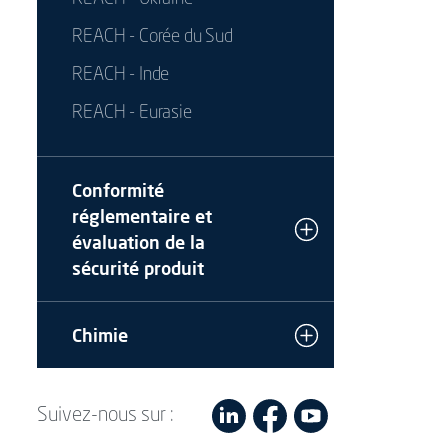
REACH - Corée du Sud
REACH - Inde
REACH - Eurasie
Conformité
réglementaire et
évaluation de la
sécurité produit
Chimie
Suivez-nous sur :