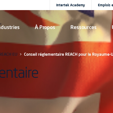
Intertek Academy
Emplois e
ndustries
À Propos
Ressources
 REACH EU
Conseil réglementaire REACH pour le Royaume-U
entaire