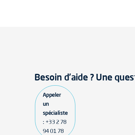
Besoin d'aide ? Une ques
Appeler
un
spécialiste
:
+33 2 78
94 01 78