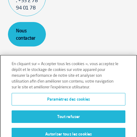
:
+33 2 78
94 01 78
Nous
contacter
En cliquant sur « Accepter tous les cookies », vous acceptez le
dépôt et le stockage de cookies sur votre appareil pour
mesurer la performance de notre site et analyser son
Mentions légales
Conditions générales
utilisation afin d’en améliorer son contenu, votre navigation
sur le site et améliorer l’expérience utilisateur.
Données personnelles
Paramètres des cookies
Données personnelles – Volontaires
Cookies
Tout refuser
Autoriser tous les cookies